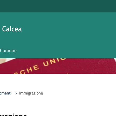
 Calcea
il Comune
omenti
>
Immigrazione