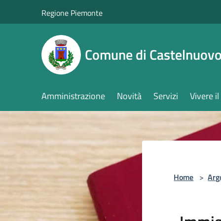
Salta al contenuto principale
Regione Piemonte
Comune di Castelnuovo
Amministrazione
Novità
Servizi
Vivere 
Home
>
Arg